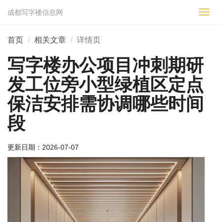
成都写字楼信息网
切
换
导
首页
相关文章
详情页
航
写字楼办公项目冲刺期研
发工位旁小型绿植区定点
保洁安排需协调哪些时间
段
更新日期：
2026-07-07