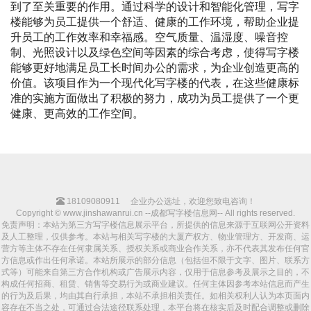
到了至关重要的作用。通过科学的设计和智能化管理，写字
楼能够为员工提供一个舒适、健康的工作环境，帮助企业提
升员工的工作效率和幸福感。空气质量、温湿度、噪音控
制、光照设计以及绿色空间等因素的综合考虑，使得写字楼
能够更好地满足员工长时间办公的需求，为企业创造更高的
价值。该项目作为一个现代化写字楼的代表，在这些健康标
准的实施方面做出了积极的努力，成功为员工提供了一个更
健康、更高效的工作空间。
18109080911
企业办公选址，欢迎您致电咨询！
Copyright © www.jinshawanrui.cn --成都写字楼信息网-- All rights reserved.
免责声明：本站为第三方写字楼信息展示平台，所提供的信息来源于互联网公开资料
及人工整理，仅供参考。本站与相关写字楼的大厦产权方、物业管理方、开发商、运
营方等主体不存在任何隶属关系、授权关系或商业合作关系，亦不代表其发布任何官
方信息或作出任何承诺。本站所展示的部分信息（包括但不限于文字、图片、联系方
式等）可能来自第三方合作机构或广告展示内容，仅用于信息参考及展示之目的，不
构成任何招商、租赁、销售等交易行为或商业建议。任何主体因参考本站信息而产生
的行为及后果，均由其自行承担，本站不承担相关责任。如相关权利人认为本页面内
容存在不当之处，可通过合法途径联系处理，本平台将在核实后及时配合调整或删除